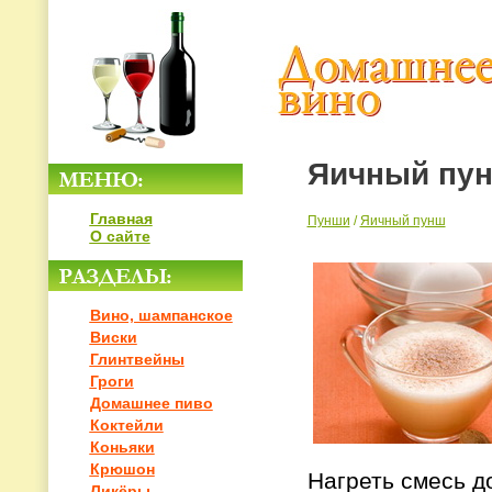
Яичный пу
Главная
Пунши
/
Яичный пунш
О сайте
Вино, шампанское
Виски
Глинтвейны
Гроги
Домашнее пиво
Коктейли
Коньяки
Крюшон
Нагреть смесь до
Ликёры