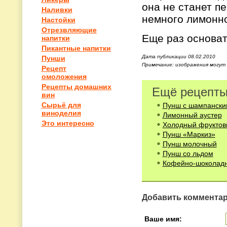
она не станет пе
Наливки
немного лимонно
Настойки
Отрезвляющие
Еще раз основате
напитки
Пикантные напитки
Дата публикации 08.02.2010
Пунши
Примечание: изображения могут
Рецепт
омоложения
Рецепты домашних
Ещё рецепты
вин
Сырьё для
Пунш с шампански
виноделия
Лимонный аустер
Это интересно
Холодный фруктов
Пунш «Маркиз»
Пунш молочный
Пунш со льдом
Кофейно-шоколад
Добавить коммента
Ваше имя: