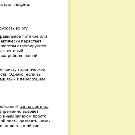
а или Глицина.
правильное питание или
рактически перестает
е железы атрофируются,
ак, который
расстройстве вашей
л приступ хронической
тв. Однако, если вы
 ваш язык в пересохшем
необычный
запах ацетона
непременно вызовет
 с иным запахом просто
ой пасты развеять, никак
я полость, а лёгкие