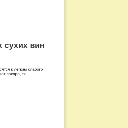
х сухих вин
ятся к легким слабогр
т сахара, т.е.