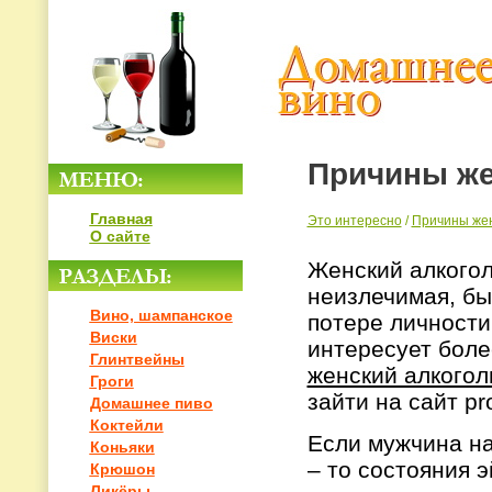
Причины же
Главная
Это интересно
/
Причины жен
О сайте
Женский алкогол
неизлечимая, бы
Вино, шампанское
потере личности
Виски
интересует боле
Глинтвейны
женский алкогол
Гроги
зайти на сайт pr
Домашнее пиво
Коктейли
Если мужчина на
Коньяки
– то состояния 
Крюшон
Ликёры