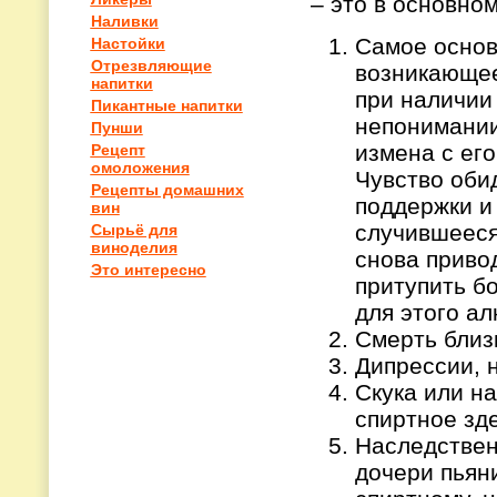
– это в основно
Наливки
Самое основ
Настойки
Отрезвляющие
возникающее
напитки
при наличии
Пикантные напитки
непонимании 
Пунши
измена с ег
Рецепт
омоложения
Чувство обид
Рецепты домашних
поддержки и
вин
случившееся
Сырьё для
виноделия
снова приво
Это интересно
притупить бо
для этого ал
Смерть близ
Дипрессии, 
Скука или на
спиртное зде
Наследственн
дочери пьян