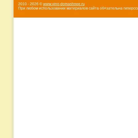
2010 - 2026 ©
www.vino-domashnee.ru
При любом использовании материалов сайта об¤зательна гиперссы