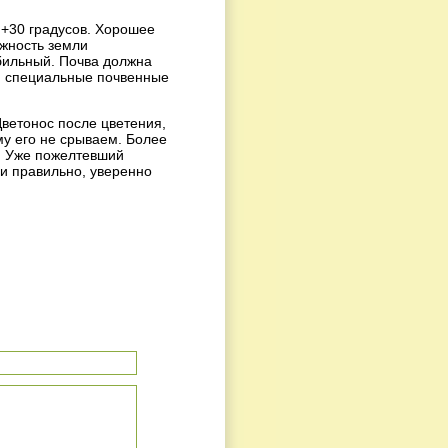
 +30 градусов. Хорошее
жность земли
обильный. Почва должна
м, специальные почвенные
ветонос после цветения,
у его не срываем. Более
и. Уже пожелтевший
ли правильно, уверенно