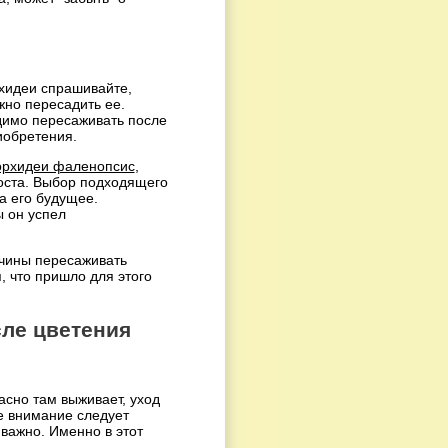
рхидеи спрашивайте,
жно пересадить ее.
димо пересаживать после
иобретения.
орхидеи фаленопсис
,
роста. Выбор подходящего
а его будущее.
ы он успел
чины пересаживать
, что пришло для этого
сле цветения
расно там выживает, уход
е внимание следует
о важно. Именно в этот