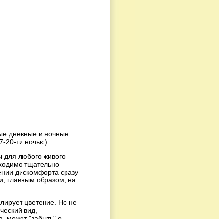
ые дневные и ночные
7-20-ти ночью).
ы для любого живого
бходимо тщательно
ении дискомфорта сразу
и, главным образом, на
лирует цветение. Но не
ческий вид,
, может "забыть" о