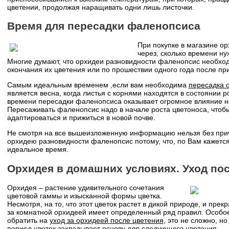
цветении, продолжая наращивать одни лишь листочки.
Время для пересадки фаленопсиса
При покупке в магазине о
через, сколько времени ну
Многие думают, что орхидеи разновидности фаленопсис необхо
окончания их цветения или по прошествии одного года после пр
Самым идеальным временем ,если вам необходима
пересадка 
является весна, когда листья с корнями находятся в состоянии 
времени пересадки фаленопсиса оказывает огромное влияние н
Пересаживать фаленопсис надо в начале роста цветоноса, чтоб
адаптироваться и прижиться в новой почве.
Не смотря на все вышеизложенную информацию нельзя без при
орхидею разновидности фаленопсис потому, что, по Вам кажется
идеальное время.
Орхидея в домашних условиях. Уход по
Орхидея – растение удивительного сочетания
цветовой гаммы и изысканной формы цветка.
Несмотря, на то, что этот цветок растет в дикой природе, и прек
за комнатной орхидеей имеет определенный ряд правил. Особо
обратить на
уход за орхидеей после цветения
, это не сложно, н
период цветок закладывает основу для следующего цветения.