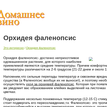
Орхидея фаленопсис
Это интересно
/
Орхидея фаленопсис
Орхидея фаленопсис- достачно неприхотливое
одомашненное растение, для которого наиболее
приемлемой являются средние температуры. Причем комфортн
температуры различаются на 2-6 градусов (21-22 днем и около 1
Напомним,что сильные перепады температур и сквозняки вредн
существа (а Фаленопсис вообще их не выносит), и поэтому нео
осуществлять
уход за орхидеей фаленопсис
. Которая при появл
же уведомит вас образованием клейких выделений на листочках 
цветках.
Поддержание несколько пониженных температур (12-15 С) стиму
стоит подвергать его переохлаждению,т.к. Фаленопсис- это тропи
приспособившийся к высоким температурам, при которых, правда