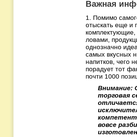
Важная инф
1. Помимо самог
отыскать еще и п
комплектующие, 
ловами, продукц
однозначно идеа
самых вкусных н
напитков, чего н
порадует тот фа
почти 1000 пози
Внимание: 
торговая с
отличаетс
исключител
компетент
вовсе разб
изготовлен