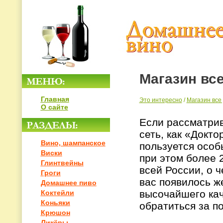
Магазин вс
Главная
Это интересно
/
Магазин все
О сайте
Если рассматрив
сеть, как «Докто
Вино, шампанское
пользуется особ
Виски
при этом более 
Глинтвейны
всей России, о ч
Гроги
вас появилось ж
Домашнее пиво
высочайшего кач
Коктейли
Коньяки
обратиться за 
Крюшон
Ликёры