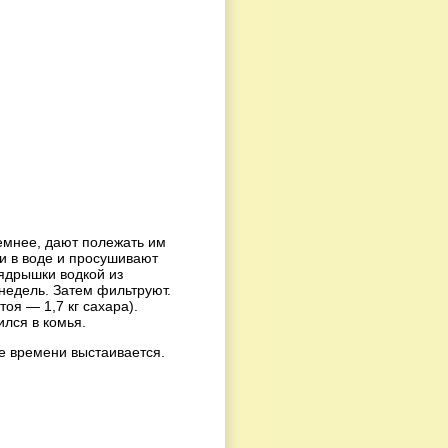
емнее, дают полежать им
ки в воде и просушивают
ядрышки водкой из
 недель. Затем фильтруют.
оя — 1,7 кг сахара).
ился в комья.
е времени выстаивается.