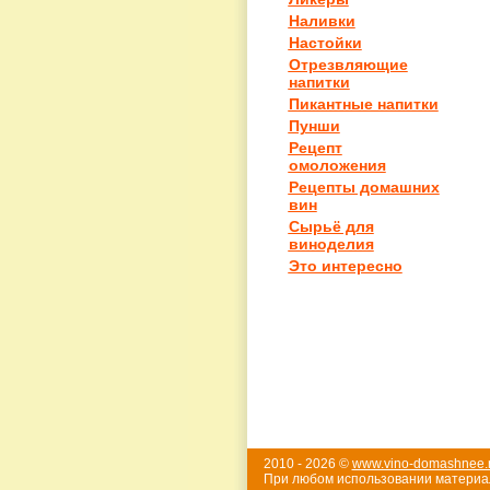
Наливки
Настойки
Отрезвляющие
напитки
Пикантные напитки
Пунши
Рецепт
омоложения
Рецепты домашних
вин
Сырьё для
виноделия
Это интересно
2010 - 2026 ©
www.vino-domashnee.
При любом использовании материал