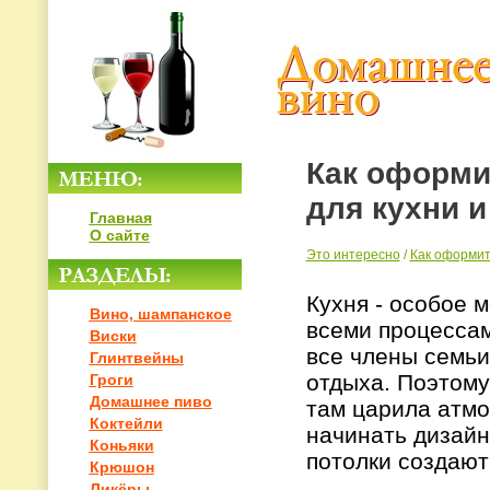
Как оформи
для кухни 
Главная
О сайте
Это интересно
/
Как оформит
Кухня - особое 
Вино, шампанское
всеми процессам
Виски
все члены семьи
Глинтвейны
отдыха. Поэтому
Гроги
Домашнее пиво
там царила атмо
Коктейли
начинать дизайн
Коньяки
потолки создают
Крюшон
Ликёры