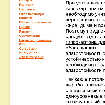
При установке п
Наливки
гипсокартона на
Настойки
необходимо учи
Отрезвляющие
напитки
переносимость 
Пикантные напитки
жира, дыма и во
Пунши
Поэтому предпо
Рецепт
омоложения
следует отдать
п
Рецепты домашних
гипсокартона дл
вин
обладающим
Сырьё для
виноделия
влагостойкостью
Это интересно
устойчивостью к
необходимо поза
влагостойкости 
Так какие потол
выработали неск
с невысокими ст
одноуровневые п
то визуальный э