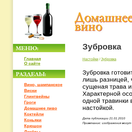
Зубровка
Главная
Настойки
/
Зубровка
О сайте
Зубровка готовит
лишь разницей, 
Вино, шампанское
сущеная трава и
Виски
Характерной ос
Глинтвейны
одной травинки 
Гроги
настойкой.
Домашнее пиво
Коктейли
Дата публикации 21.01.2010
Коньяки
Примечание: изображения могут
Крюшон
Ликёры