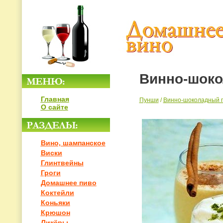
Винно-шоко
Главная
Пунши
/
Винно-шоколадный п
О сайте
Вино, шампанское
Виски
Глинтвейны
Гроги
Домашнее пиво
Коктейли
Коньяки
Крюшон
Ликёры