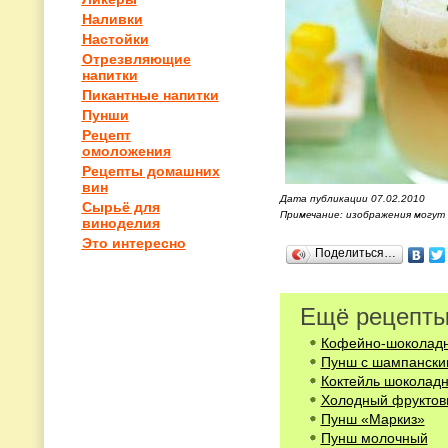
Наливки
Настойки
Отрезвляющие
напитки
Пикантные напитки
Пунши
Рецепт
омоложения
Рецепты домашних
вин
Дата публикации 07.02.2010
Сырьё для
Примечание: изображения могут
виноделия
Это интересно
Поделиться…
Ещё рецепты
Кофейно-шоколад
Пунш с шампански
Коктейль шоколадн
Холодный фруктов
Пунш «Маркиз»
Пунш молочный