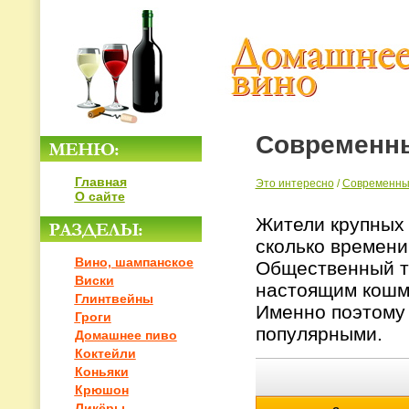
Современны
Главная
Это интересно
/
Современные
О сайте
Жители крупных 
сколько времени
Вино, шампанское
Общественный тр
Виски
настоящим кошм
Глинтвейны
Именно поэтому 
Гроги
популярными.
Домашнее пиво
Коктейли
Коньяки
Крюшон
Ликёры