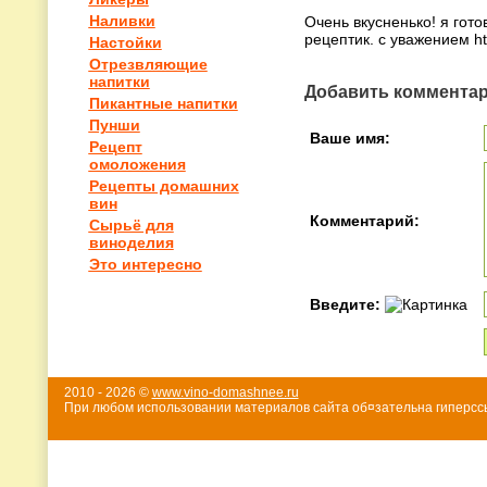
Наливки
Очень вкусненько! я гот
рецептик. с уважением htt
Настойки
Отрезвляющие
напитки
Добавить коммента
Пикантные напитки
Пунши
Ваше имя:
Рецепт
омоложения
Рецепты домашних
вин
Комментарий:
Сырьё для
виноделия
Это интересно
Введите:
2010 - 2026 ©
www.vino-domashnee.ru
При любом использовании материалов сайта об¤зательна гиперссы