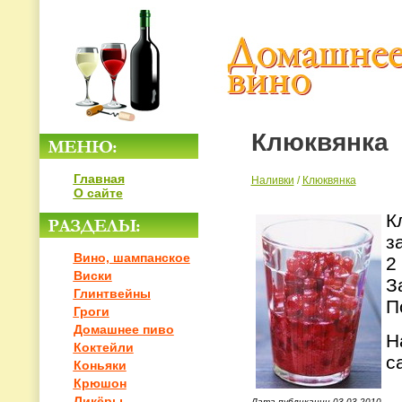
Клюквянка
Главная
Наливки
/
Клюквянка
О сайте
К
з
Вино, шампанское
2
Виски
З
Глинтвейны
П
Гроги
Домашнее пиво
Н
Коктейли
с
Коньяки
Крюшон
Ликёры
Дата публикации 03.03.2010