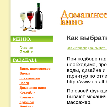
Как выбрат
Главная
Это интересно
/
Как выбрать
О сайте
При подборе гар
необходимо, пре
Вино, шампанское
воды, дизайне и
Виски
гарнитур по отл
Глинтвейны
http://www.ua.al
Гроги
Домашнее пиво
По своей функци
Коктейли
бывают механиче
Коньяки
массажер.
Крюшон
Ликёры