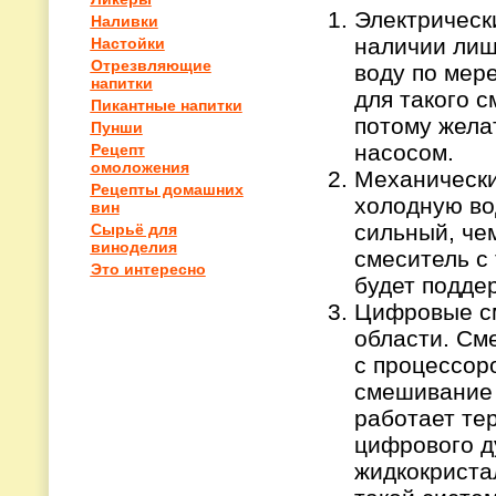
Электрическ
Наливки
наличии лиш
Настойки
Отрезвляющие
воду по мере
напитки
для такого 
Пикантные напитки
потому жела
Пунши
насосом.
Рецепт
омоложения
Механически
Рецепты домашних
холодную во
вин
сильный, че
Сырьё для
виноделия
смеситель с 
Это интересно
будет подде
Цифровые см
области. См
с процессор
смешивание 
работает те
цифрового д
жидкокриста