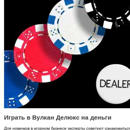
Играть в Вулкан Делюкс на деньги
Для новичков в игорном бизнесе эксперты советуют ознакомитьс