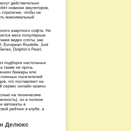
могут действительно
бят новинки эмуляторов,
 стратегию, чтобы не
чить максимальный
ного азартного софта. Но
уются мега популярные
акие видео слоты, как:
l, European Roulette, Just
ries, Dolphin's Pearl,
из подборок настольных
 а также не прочь
дениях баккары или
стоянных посетителей
ов, что поставляют на
й сервис онлайн казино.
лько на технические
ичность), но и полное
ые автоматы в
вой рейтинг в клубе, а
ан Делюкс