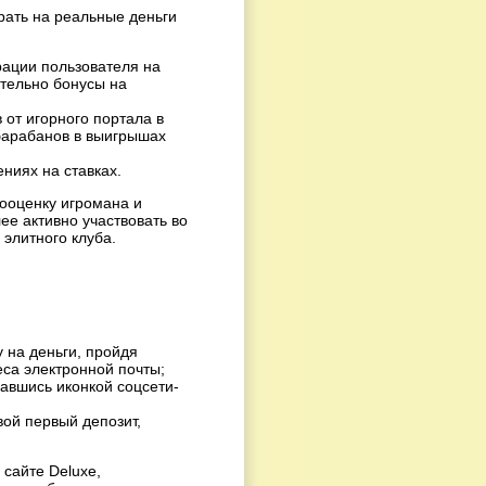
рать на реальные деньги
рации пользователя на
тельно бонусы на
от игорного портала в
барабанов в выигрышах
ниях на ставках.
мооценку игромана и
лее активно участвовать во
элитного клуба.
 на деньги, пройдя
са электронной почты;
авшись иконкой соцсети-
вой первый депозит,
сайте Deluxe,