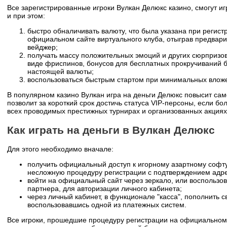
Все зарегистрированные игроки Вулкан Делюкс казино, смогут иг
и при этом:
быстро обналичивать валюту, что была указана при регист
официальном сайте виртуального клуба, отыграв предвари
вейджер;
получать массу положительных эмоций и других сюрпризов 
виде фриспинов, бонусов для бесплатных прокручиваний 
настоящей валюты;
воспользоваться быстрым стартом при минимальных вложе
В популярном казино Вулкан игра на деньги Делюкс повысит са
позволит за короткий срок достичь статуса VIP-персоны, если бо
всех проводимых престижных турнирах и организованных акциях 
Как играть на деньги в Вулкан Делюкс
Для этого необходимо вначале:
получить официальный доступ к игорному азартному софту
несложную процедуру регистрации с подтверждением адре
войти на официальный сайт через зеркало, или воспользов
партнера, для авторизации личного кабинета;
через личный кабинет, в функционале "касса", пополнить с
воспользовавшись одной из платежных систем.
Все игроки, прошедшие процедуру регистрации на официальном 