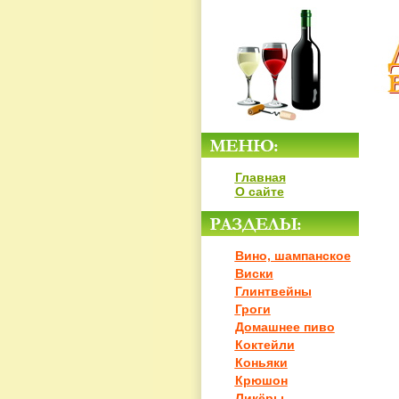
Главная
О сайте
Вино, шампанское
Виски
Глинтвейны
Гроги
Домашнее пиво
Коктейли
Коньяки
Крюшон
Ликёры